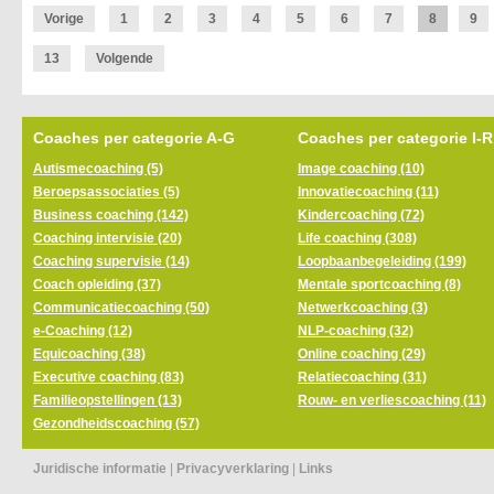
Vorige
1
2
3
4
5
6
7
8
9
13
Volgende
Coaches per categorie A-G
Coaches per categorie I-R
Autismecoaching (5)
Image coaching (10)
Beroepsassociaties (5)
Innovatiecoaching (11)
Business coaching (142)
Kindercoaching (72)
Coaching intervisie (20)
Life coaching (308)
Coaching supervisie (14)
Loopbaanbegeleiding (199)
Coach opleiding (37)
Mentale sportcoaching (8)
Communicatiecoaching (50)
Netwerkcoaching (3)
e-Coaching (12)
NLP-coaching (32)
Equicoaching (38)
Online coaching (29)
Executive coaching (83)
Relatiecoaching (31)
Familieopstellingen (13)
Rouw- en verliescoaching (11)
Gezondheidscoaching (57)
Juridische informatie
|
Privacyverklaring
|
Links