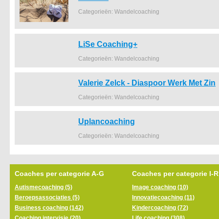
Categorieën: Wandelcoaching
LiSe Coaching+
Categorieën: Wandelcoaching
Valerie Zelck - Diaspoor Werk Met Zin
Categorieën: Wandelcoaching
Uplancoaching
Categorieën: Wandelcoaching
Coaches per categorie A-G
Coaches per categorie I-R
Autismecoaching (5)
Image coaching (10)
Beroepsassociaties (5)
Innovatiecoaching (11)
Business coaching (142)
Kindercoaching (72)
Coaching intervisie (20)
Life coaching (308)