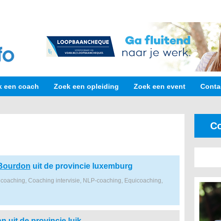
k een coach
Zoek een opleiding
Zoek een event
Conta
Co
 Bourdon
uit de provincie luxemburg
coaching, Coaching intervisie, NLP-coaching, Equicoaching,
an
uit de provincie luik