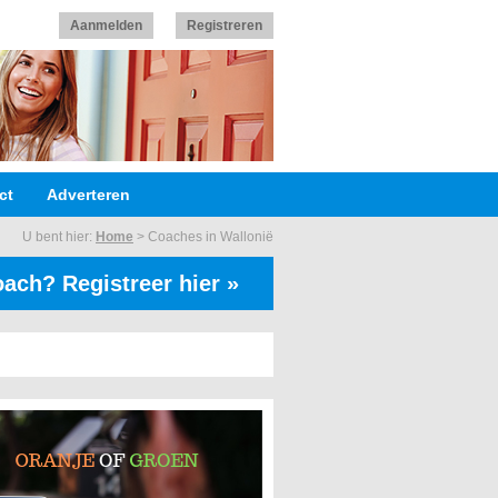
Aanmelden
Registreren
ct
Adverteren
U bent hier:
Home
>
Coaches in Wallonië
ach? Registreer hier »