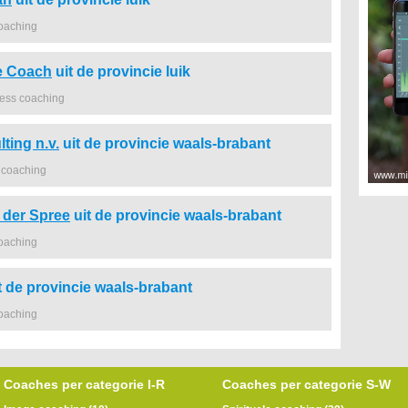
coaching
e Coach
uit de provincie luik
ness coaching
ting n.v.
uit de provincie waals-brabant
 coaching
 der Spree
uit de provincie waals-brabant
coaching
t de provincie waals-brabant
coaching
Coaches per categorie I-R
Coaches per categorie S-W