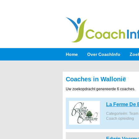
Home
Over CoachInfo
Zoe
Coaches in Wallonië
Uw zoekopdracht genereerde 6 coaches.
La Ferme De
Categorieën: Team 
Coach opleiding
Edwin Voerm