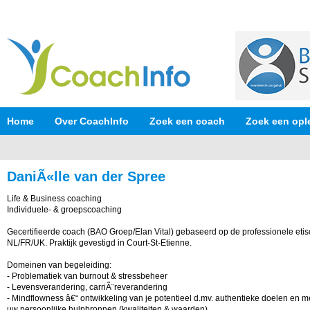
Home
Over CoachInfo
Zoek een coach
Zoek een opl
DaniÃ«lle van der Spree
Life & Business coaching
Individuele- & groepscoaching
Gecertifieerde coach (BAO Groep/Elan Vital) gebaseerd op de professionele etisc
NL/FR/UK. Praktijk gevestigd in Court-St-Etienne.
Domeinen van begeleiding:
- Problematiek van burnout & stressbeheer
- Levensverandering, carriÃ¨reverandering
- Mindflowness â€“ ontwikkeling van je potentieel d.mv. authentieke doelen en 
uw persoonlijke hulpbronnen (kwaliteiten & waarden).