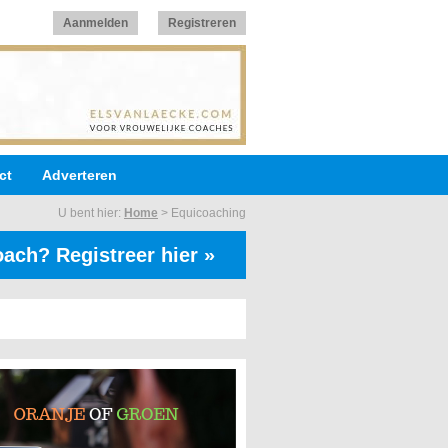
Aanmelden
Registreren
ct
Adverteren
U bent hier:
Home
>
Equicoaching
ach? Registreer hier »