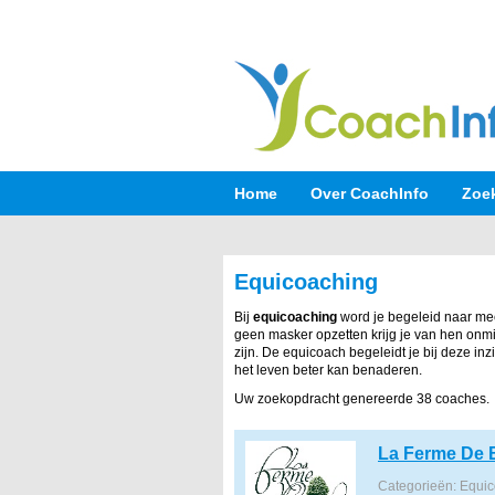
Home
Over CoachInfo
Zoe
Equicoaching
Bij
equicoaching
word je begeleid naar mee
geen masker opzetten krijg je van hen onmid
zijn. De equicoach begeleidt je bij deze in
het leven beter kan benaderen.
Uw zoekopdracht genereerde 38 coaches.
La Ferme De
Categorieën: Equi