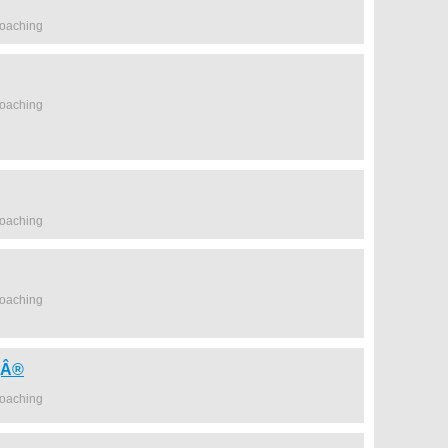
coaching
coaching
coaching
coaching
gÂ®
coaching