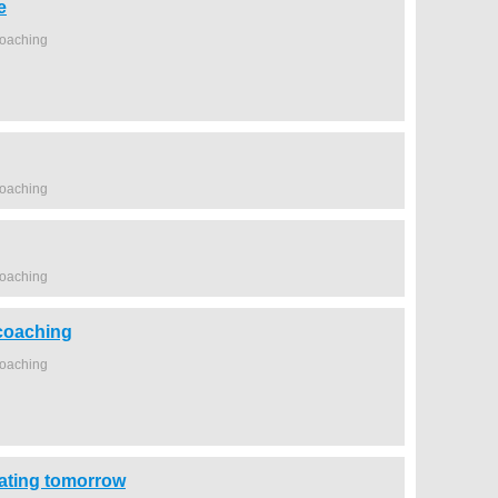
e
coaching
coaching
coaching
coaching
coaching
ating tomorrow