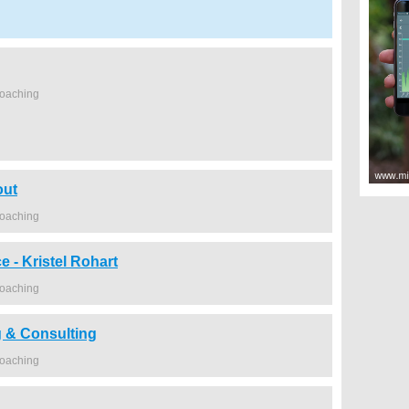
coaching
out
coaching
e - Kristel Rohart
coaching
 & Consulting
coaching