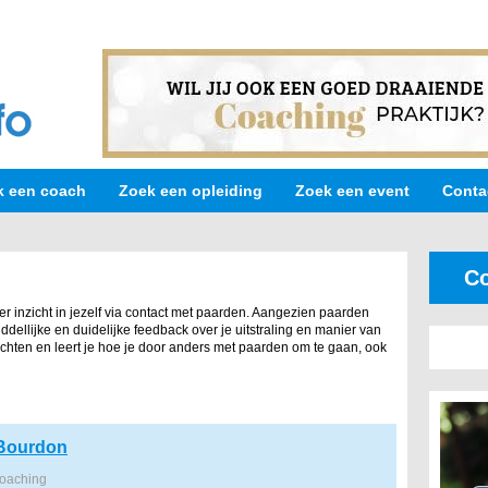
k een coach
Zoek een opleiding
Zoek een event
Conta
Co
r inzicht in jezelf via contact met paarden. Aangezien paarden
dellijke en duidelijke feedback over je uitstraling en manier van
zichten en leert je hoe je door anders met paarden om te gaan, ook
 Bourdon
coaching