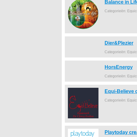
Balance in Lif
Categorieën: Equi
Dier&Plezier
Categorieën: Equi
HorsEnergy
Categorieën: Equi
Equi-Believe 
Categorieën: Equi
Playtoday cre