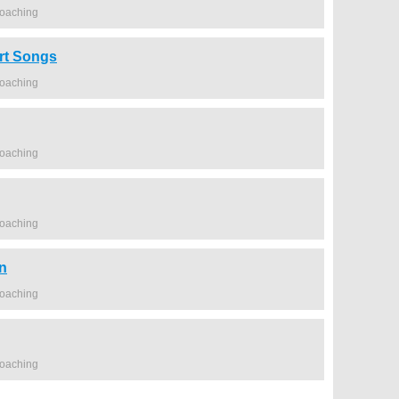
coaching
rt Songs
coaching
coaching
coaching
n
coaching
coaching