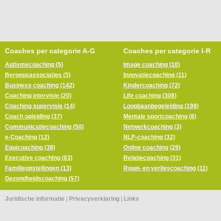
Coaches per categorie A-G
Coaches per categorie I-R
Autismecoaching (5)
Image coaching (10)
Beroepsassociaties (5)
Innovatiecoaching (11)
Business coaching (142)
Kindercoaching (72)
Coaching intervisie (20)
Life coaching (308)
Coaching supervisie (14)
Loopbaanbegeleiding (199)
Coach opleiding (37)
Mentale sportcoaching (8)
Communicatiecoaching (50)
Netwerkcoaching (3)
e-Coaching (12)
NLP-coaching (32)
Equicoaching (38)
Online coaching (29)
Executive coaching (83)
Relatiecoaching (31)
Familieopstellingen (13)
Rouw- en verliescoaching (11)
Gezondheidscoaching (57)
Juridische informatie
|
Privacyverklaring
|
Links