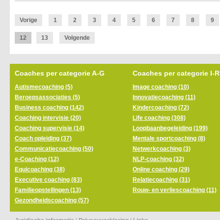
Vorige
1
2
3
4
5
6
7
8
9
12
13
Volgende
Coaches per categorie A-G
Coaches per categorie I-R
Autismecoaching (5)
Image coaching (10)
Beroepsassociaties (5)
Innovatiecoaching (11)
Business coaching (142)
Kindercoaching (72)
Coaching intervisie (20)
Life coaching (308)
Coaching supervisie (14)
Loopbaanbegeleiding (199)
Coach opleiding (37)
Mentale sportcoaching (8)
Communicatiecoaching (50)
Netwerkcoaching (3)
e-Coaching (12)
NLP-coaching (32)
Equicoaching (38)
Online coaching (29)
Executive coaching (83)
Relatiecoaching (31)
Familieopstellingen (13)
Rouw- en verliescoaching (11)
Gezondheidscoaching (57)