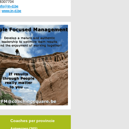
78307704
nfo@in-d.be
:
www.in-d.be
Coaches per provincie
Antwerpen (365)