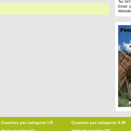
Tel: 04
Email:
i
Website
Coaches per categorie I-R
Coaches per categorie S-W
Image coaching (10)
Spirituele coaching (39)