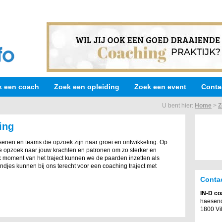
k een coach
Zoek een opleiding
Zoek een event
Conta
U bent hier:
Home
>
Z
ing
senen en teams die opzoek zijn naar groei en ontwikkeling. Op
 opzoek naar jouw krachten en patronen om zo sterker en
k moment van het traject kunnen we de paarden inzetten als
ndjes kunnen bij ons terecht voor een coaching traject met
Conta
IN-D co
haesend
1800 Vi