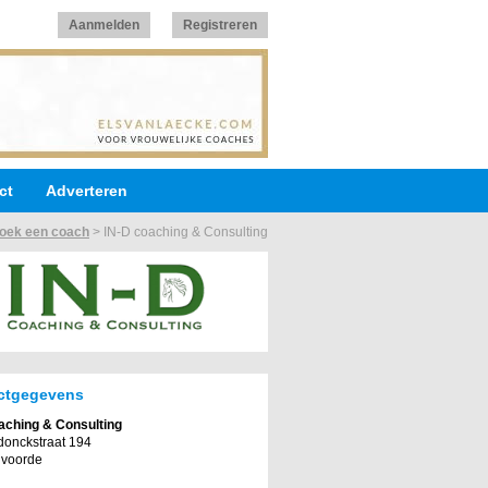
Aanmelden
Registreren
ct
Adverteren
oek een coach
>
IN-D coaching & Consulting
ctgegevens
aching & Consulting
onckstraat 194
lvoorde