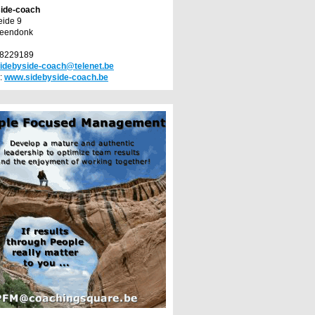
side-coach
ide 9
reendonk
68229189
idebyside-coach@telenet.be
:
www.sidebyside-coach.be