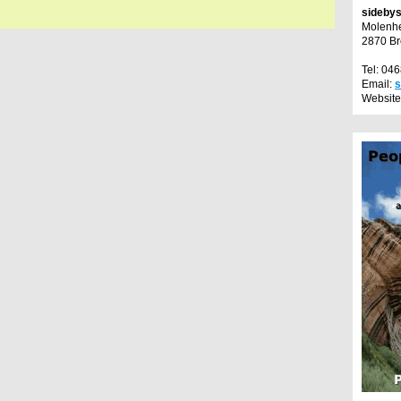
sideby
Molenhe
2870 B
Tel: 04
Email:
s
Website