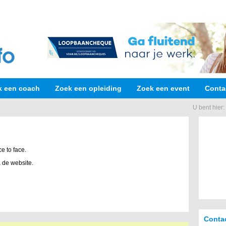
k een coach
Zoek een opleiding
Zoek een event
Conta
U bent hier:
ce to face.
 de website.
Conta