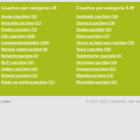
Coaches per categorie I-R
Coaches per categorie S-W
Image coaching (10)
Spirituele coaching (39)
Innovatiecoaching (11)
Starterscoaching (16)
Kindercoaching (72)
Studiecoaching (30)
Life coaching (308)
Stemcoaching (17)
Loopbaanbegeleiding (199)
Stress en burn-out coaching (78)
Mentale sportcoaching (8)
Team coaching (59)
Netwerkcoaching (3)
Telefonische coaching (5)
NLP-coaching (32)
Verkoopscoaching (16)
Online coaching (29)
Vrouwencoaching (33)
Relatiecoaching (31)
Wandelcoaching (13)
Rouw- en verliescoaching (11)
Werkplekcoaching (16)
|
Links
© 2011-2021 CoachInfo. Alle r