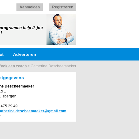
Aanmelden
Registreren
ct
Adverteren
Zoek een coach
>
Catherine Descheemaeker
ctgegevens
ine Descheemaeker
ad 1
uisbergen
2 475 29 49
atherine.descheemaeker@gmail.com
: