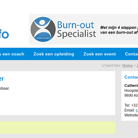
k een coach
Zoek een opleiding
Zoek een event
Conta
U bent hier:
Home
>
Conta
er
Cather
kbaar.
Hoogst
9690 Kl
Tel: +3
Email:
c
Website