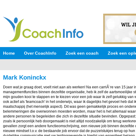
Home
Over CoachInfo
Zoek een coach
Zoek een opl
Mark Koninckx
Doen wat je graag doet, voelt niet aan als werken! Na een carriÃ¨re van 15 jaar i
managementfuncties binnen dezelfde organisatie, heb ik zelf de aartsmoeilijke st
mijn gouden kooi te stappen en te kiezen voor een job waar ik zelf gelukkig van
ook actief als 'teamcoach' in het onderwijs, waar ik dagelijks het gevoel heb dat 
maatschappij (het menselijk aspect). Dit was geen gemakkelijk proces en onder
belemmeringen die overwonnen moesten worden, maar het is het allemaal waard.
andere personen te begeleiden die zich in dezelfde situatie bevinden. Opgepast: 
zoals ik persoonlijk heb doorgemaakt is niet altijd noodzakelijk om terug werkvre
gevallen zorgt een andere functieomschrijving, een nieuwe job binnen dezelfde o
nieuwe mindset t.o.v. de bestaande job ervoor dat de puzzelstukjes terug op hun
duidelijke communicatie met uw leidinggevende is hierbij van essentieel belang.