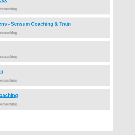
nckx
iecoaching
ns - Sensum Coaching & Train
iecoaching
iecoaching
en
iecoaching
oaching
iecoaching