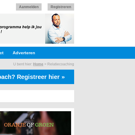
Aanmelden
Registreren
ct
Adverteren
U bent hier:
Home
>
Relatiecoaching
ach? Registreer hier »