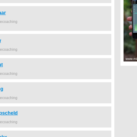
aar
iecoaching
w
iecoaching
ut
iecoaching
ng
iecoaching
epscheld
iecoaching