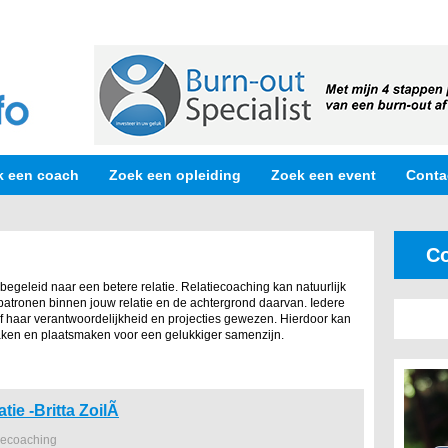
k een coach
Zoek een opleiding
Zoek een event
Conta
Co
 begeleid naar een betere relatie. Relatiecoaching kan natuurlijk
 patronen binnen jouw relatie en de achtergrond daarvan. Iedere
of haar verantwoordelijkheid en projecties gewezen. Hierdoor kan
aken en plaatsmaken voor een gelukkiger samenzijn.
atie -Britta ZoilÃ
iecoaching