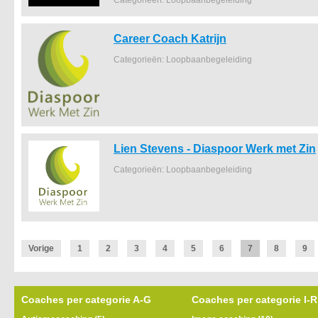
Career Coach Katrijn
Categorieën: Loopbaanbegeleiding
Lien Stevens - Diaspoor Werk met Zin
Categorieën: Loopbaanbegeleiding
Vorige
1
2
3
4
5
6
7
8
9
Coaches per categorie A-G
Coaches per categorie I-R