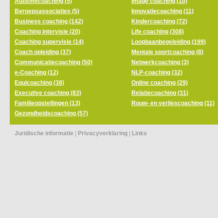
Autismecoaching (5)
Image coaching (10)
Beroepsassociaties (5)
Innovatiecoaching (11)
Business coaching (142)
Kindercoaching (72)
Coaching intervisie (20)
Life coaching (308)
Coaching supervisie (14)
Loopbaanbegeleiding (199)
Coach opleiding (37)
Mentale sportcoaching (8)
Communicatiecoaching (50)
Netwerkcoaching (3)
e-Coaching (12)
NLP-coaching (32)
Equicoaching (38)
Online coaching (29)
Executive coaching (83)
Relatiecoaching (31)
Familieopstellingen (13)
Rouw- en verliescoaching (11)
Gezondheidscoaching (57)
Juridische informatie
|
Privacyverklaring
|
Links