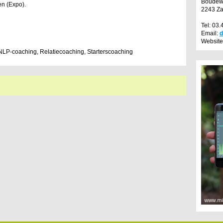
Boudewi
en (Expo).
2243 Z
Tel: 03.
Email:
d
Website
LP-coaching, Relatiecoaching, Starterscoaching