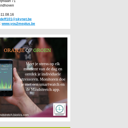
jnlaan 71
andhoven
411.08.16
deff101@skynet.be
:
www.you2meplus.be