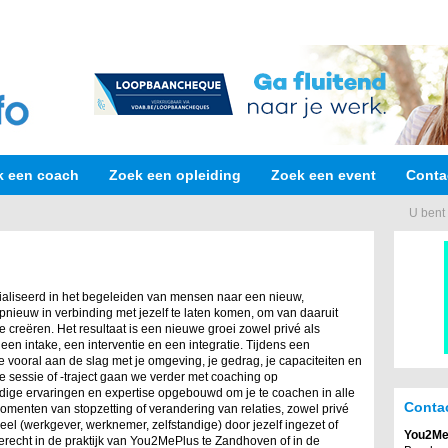
k een coach
Zoek een opleiding
Zoek een event
Conta
U bent 
cialiseerd in het begeleiden van mensen naar een nieuw,
t opnieuw in verbinding met jezelf te laten komen, om van daaruit
 creëren. Het resultaat is een nieuwe groei zowel privé als
een intake, een interventie en een integratie. Tijdens een
e vooral aan de slag met je omgeving, je gedrag, je capaciteiten en
e sessie of -traject gaan we verder met coaching op
nodige ervaringen en expertise opgebouwd om je te coachen in alle
Conta
menten van stopzetting of verandering van relaties, zowel privé
ioneel (werkgever, werknemer, zelfstandige) door jezelf ingezet of
You2Me
recht in de praktijk van You2MePlus te Zandhoven of in de