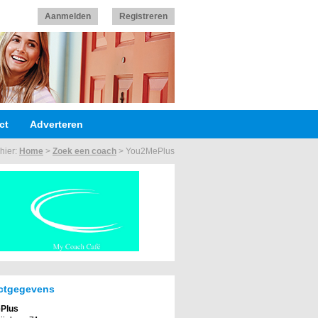
Aanmelden
Registreren
ct
Adverteren
hier:
Home
>
Zoek een coach
>
You2MePlus
ctgegevens
Plus