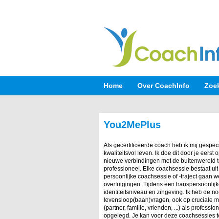
Home
Over CoachInfo
Zoe
You2MePlus
Als gecertificeerde coach heb ik mij gespe
kwaliteitsvol leven. Ik doe dit door je eers
nieuwe verbindingen met de buitenwereld te
professioneel. Elke coachsessie bestaat uit 
persoonlijke coachsessie of -traject gaan w
overtuigingen. Tijdens een transpersoonlijk
identiteitsniveau en zingeving. Ik heb de 
levensloop(baan)vragen, ook op cruciale mo
(partner, familie, vrienden, ...) als profess
opgelegd. Je kan voor deze coachsessies te