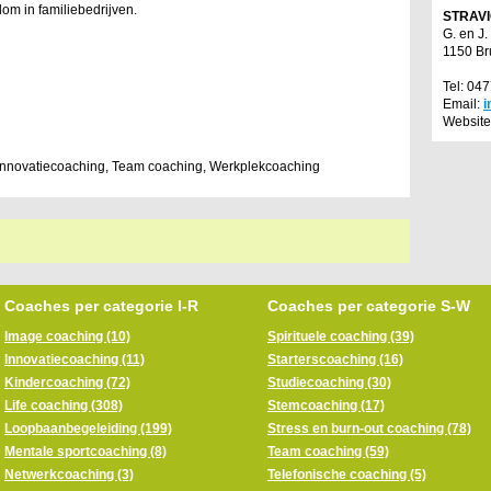
dom in familiebedrijven.
STRAV
G. en J.
1150 Br
Tel: 04
Email:
i
Website
nnovatiecoaching, Team coaching, Werkplekcoaching
Coaches per categorie I-R
Coaches per categorie S-W
Image coaching (10)
Spirituele coaching (39)
Innovatiecoaching (11)
Starterscoaching (16)
Kindercoaching (72)
Studiecoaching (30)
Life coaching (308)
Stemcoaching (17)
Loopbaanbegeleiding (199)
Stress en burn-out coaching (78)
Mentale sportcoaching (8)
Team coaching (59)
Netwerkcoaching (3)
Telefonische coaching (5)