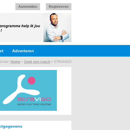
Aanmelden
Registreren
ct
Adverteren
t hier:
Home
>
Zoek een coach
>
STRAVIGO
ctgegevens