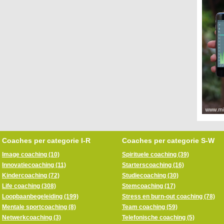
Coaches per categorie I-R
Coaches per categorie S-W
Image coaching (10)
Spirituele coaching (39)
Innovatiecoaching (11)
Starterscoaching (16)
Kindercoaching (72)
Studiecoaching (30)
Life coaching (308)
Stemcoaching (17)
Loopbaanbegeleiding (199)
Stress en burn-out coaching (78)
Mentale sportcoaching (8)
Team coaching (59)
Netwerkcoaching (3)
Telefonische coaching (5)