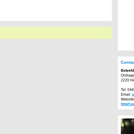
Conta
Beleefd
Orshage
2220 He
Tel: 04
Email:
u
Website
http//: