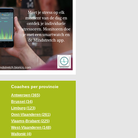
Coaches per provincie
Antwerpen (365)
Brussel (34)
Limburg (123)
Oost-Vlaanderen (261)
Vlaams-Brabant (225)
West-Vlaanderen (148)
Wallonië (4)