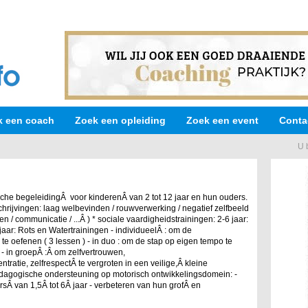
k een coach
Zoek een opleiding
Zoek een event
Conta
U 
che begeleidingÂ voor kinderenÂ van 2 tot 12 jaar en hun ouders.
rijvingen: laag welbevinden / rouwverwerking / negatief zelfbeeld
n / communicatie / ...Â ) * sociale vaardigheidstrainingen: 2-6 jaar:
aar: Rots en Watertrainingen - individueelÂ : om de
 te oefenen ( 3 lessen ) - in duo : om de stap op eigen tempo te
) - in groepÂ :Â om zelfvertrouwen,
ratie, zelfrespectÂ te vergroten in een veilige,Â kleine
Pedagogische ondersteuning op motorisch ontwikkelingsdomein: -
rsÂ van 1,5Â tot 6Â jaar - verbeteren van hun grofÂ en