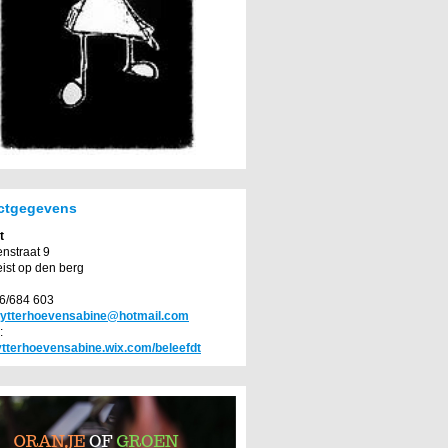
ctgegevens
t
nstraat 9
ist op den berg
86/684 603
ytterhoevensabine@hotmail.com
:
uytterhoevensabine.wix.com/beleefdt