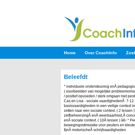
Home
Over CoachInfo
Zoe
Beleefdt
* individuele ondersteuning enÂ pedagogis
( voorbeelden van mogelijke probleemomsch
/ positief opvoeden / sterk omgaan met peste
Cas en Lisa - sociale vaardighedenÂ 7-12 j
basisvaardigheden in een veilige context in
zetten naar een sociale context. ( 2 lessen 
zelfbeheersingÂ enÂ weerbaarheid,Â concent
enÂ sociale context. ( 10Â lessen ) â€‹ * 
bewegingsstimulatie voor peuters en kleute
fijnÂ motorischeÂ schrijfvaardigheden