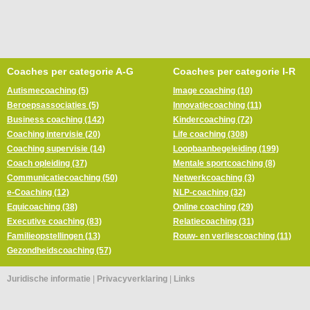
Coaches per categorie A-G
Coaches per categorie I-R
Autismecoaching (5)
Image coaching (10)
Beroepsassociaties (5)
Innovatiecoaching (11)
Business coaching (142)
Kindercoaching (72)
Coaching intervisie (20)
Life coaching (308)
Coaching supervisie (14)
Loopbaanbegeleiding (199)
Coach opleiding (37)
Mentale sportcoaching (8)
Communicatiecoaching (50)
Netwerkcoaching (3)
e-Coaching (12)
NLP-coaching (32)
Equicoaching (38)
Online coaching (29)
Executive coaching (83)
Relatiecoaching (31)
Familieopstellingen (13)
Rouw- en verliescoaching (11)
Gezondheidscoaching (57)
Juridische informatie
|
Privacyverklaring
|
Links