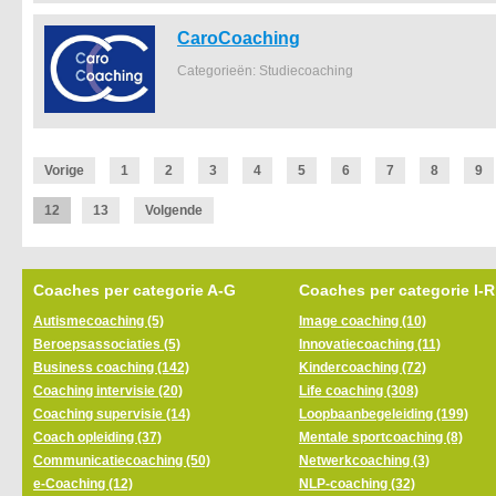
CaroCoaching
Categorieën: Studiecoaching
Vorige
1
2
3
4
5
6
7
8
9
12
13
Volgende
Coaches per categorie A-G
Coaches per categorie I-R
Autismecoaching (5)
Image coaching (10)
Beroepsassociaties (5)
Innovatiecoaching (11)
Business coaching (142)
Kindercoaching (72)
Coaching intervisie (20)
Life coaching (308)
Coaching supervisie (14)
Loopbaanbegeleiding (199)
Coach opleiding (37)
Mentale sportcoaching (8)
Communicatiecoaching (50)
Netwerkcoaching (3)
e-Coaching (12)
NLP-coaching (32)