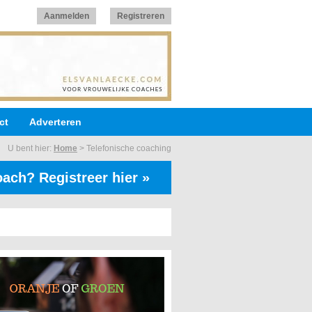
Aanmelden
Registreren
ct
Adverteren
U bent hier:
Home
>
Telefonische coaching
ach? Registreer hier »