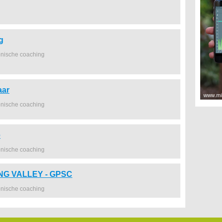
g
onische coaching
aar
onische coaching
e
onische coaching
NG VALLEY - GPSC
onische coaching