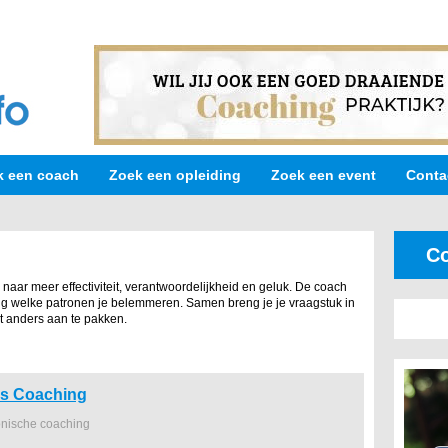
k een coach
Zoek een opleiding
Zoek een event
Conta
Co
naar meer effectiviteit, verantwoordelijkheid en geluk. De coach
ing welke patronen je belemmeren. Samen breng je je vraagstuk in
et anders aan te pakken.
es Coaching
onische coaching