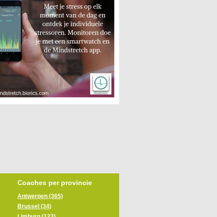
Coaches per provincie
Antwerpen (365)
Brussel (34)
Limburg (123)