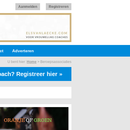
Aanmelden
Registreren
ct
Adverteren
U bent hier:
Home
>
Beroepsassociaties
ach? Registreer hier »