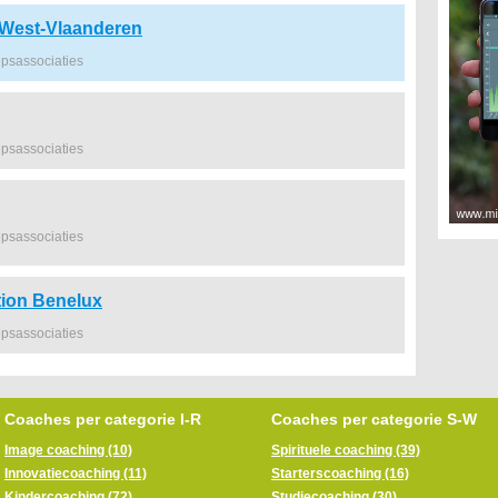
West-Vlaanderen
psassociaties
psassociaties
psassociaties
tion Benelux
psassociaties
Coaches per categorie I-R
Coaches per categorie S-W
Image coaching (10)
Spirituele coaching (39)
Innovatiecoaching (11)
Starterscoaching (16)
Kindercoaching (72)
Studiecoaching (30)