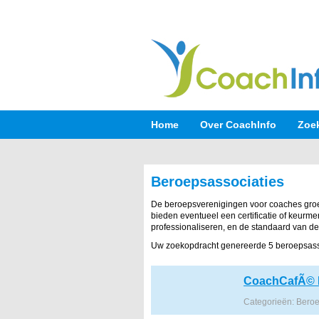
Home
Over CoachInfo
Zoe
Beroepsassociaties
De beroepsverenigingen voor coaches gr
bieden eventueel een certificatie of keurm
professionaliseren, en de standaard van d
Uw zoekopdracht genereerde 5 beroepsass
CoachCafÃ© 
Categorieën: Beroe