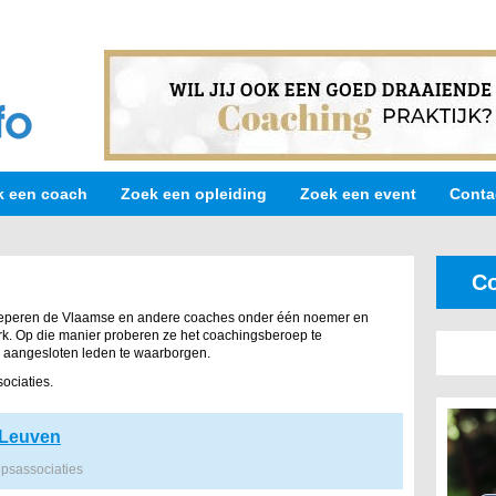
k een coach
Zoek een opleiding
Zoek een event
Conta
Co
oeperen de Vlaamse en andere coaches onder één noemer en
erk. Op die manier proberen ze het coachingsberoep te
e aangesloten leden te waarborgen.
ociaties.
Leuven
psassociaties