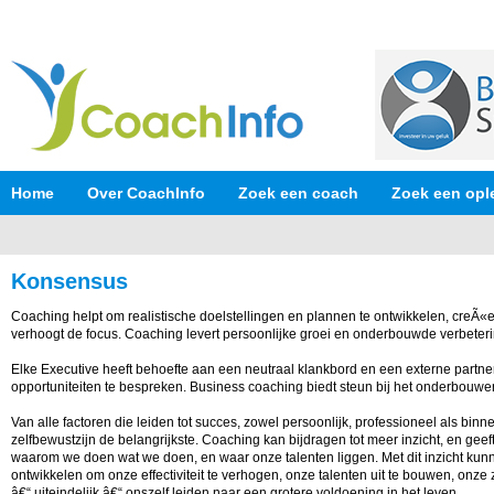
Home
Over CoachInfo
Zoek een coach
Zoek een opl
Konsensus
Coaching helpt om realistische doelstellingen en plannen te ontwikkelen, creÃ
verhoogt de focus. Coaching levert persoonlijke groei en onderbouwde verbeteri
Elke Executive heeft behoefte aan een neutraal klankbord en een externe partn
opportuniteiten te bespreken. Business coaching biedt steun bij het onderbouwen
Van alle factoren die leiden tot succes, zowel persoonlijk, professioneel als binne
zelfbewustzijn de belangrijkste. Coaching kan bijdragen tot meer inzicht, en geef
waarom we doen wat we doen, en waar onze talenten liggen. Met dit inzicht kun
ontwikkelen om onze effectiviteit te verhogen, onze talenten uit te bouwen, onze 
â€“ uiteindelijk â€“ onszelf leiden naar een grotere voldoening in het leven.