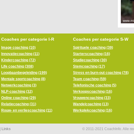
Coaches per categorie I-R
Coaches per categorie S-W
Image coaching (10)
Spirituele coaching (39)
Innovatiecoaching (11)
Starterscoaching (16)
Kindercoaching (72)
Studiecoaching (30)
Life coaching (308)
Stemcoaching (17)
Loopbaanbegeleiding (199)
Stress en burn-out coaching (78)
Mentale sportcoaching (8)
Team coaching (59)
Netwerkcoaching (3)
Telefonische coaching (5)
NLP-coaching (32)
Verkoopscoaching (16)
Online coaching (29)
Vrouwencoaching (33)
Relatiecoaching (31)
Wandelcoaching (13)
Rouw- en verliescoaching (11)
Werkplekcoaching (16)
|
Links
© 2011-2021 CoachInfo. Alle r