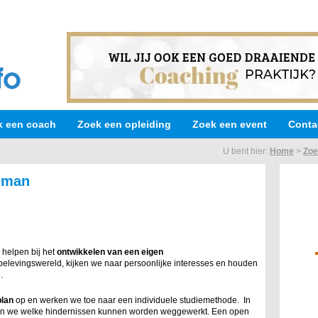
k een coach
Zoek een opleiding
Zoek een event
Conta
U bent hier:
Home
>
Zoe
eman
 helpen bij het
ontwikkelen van een eigen
belevingswereld, kijken we naar persoonlijke interesses en houden
.
plan
op en werken we toe naar een individuele studiemethode. In
ken we welke hindernissen kunnen worden weggewerkt. Een open