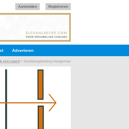
Aanmelden
Registreren
ct
Adverteren
k een coach
>
Studiebegeleiding Haegeman