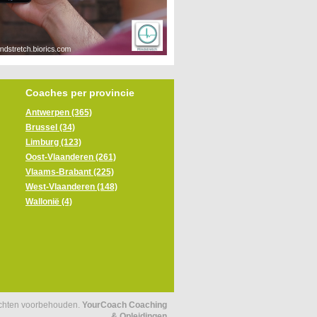
Coaches per provincie
Antwerpen (365)
Brussel (34)
Limburg (123)
Oost-Vlaanderen (261)
Vlaams-Brabant (225)
West-Vlaanderen (148)
Wallonië (4)
echten voorbehouden.
YourCoach Coaching
& Opleidingen