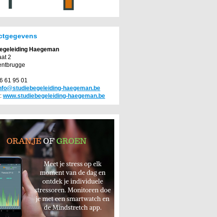
ctgegevens
begeleiding Haegeman
aat 2
entbrugge
76 61 95 01
nfo@studiebegeleiding-haegeman.be
:
www.studiebegeleiding-haegeman.be