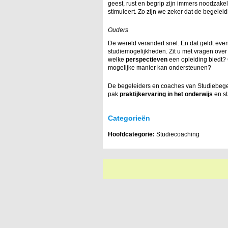
geest, rust en begrip zijn immers noodzakel
stimuleert. Zo zijn we zeker dat de begeleid
Ouders
De wereld verandert snel. En dat geldt eve
studiemogelijkheden. Zit u met vragen ove
welke
perspectieven
een opleiding biedt? 
mogelijke manier kan ondersteunen?
De begeleiders en coaches van Studiebeg
pak
praktijkervaring in het onderwijs
en st
Categorieën
Hoofdcategorie:
Studiecoaching