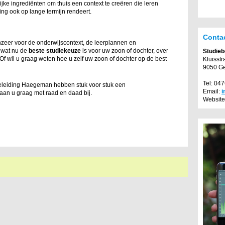
ijke ingrediënten om thuis een context te creëren die leren
ing ook op lange termijn rendeert.
Conta
nzeer voor de onderwijscontext, de leerplannen en
r wat nu de
beste studiekeuze
is voor uw zoon of dochter, over
Studie
Of wil u graag weten hoe u zelf uw zoon of dochter op de best
Kluisstr
9050 G
Tel: 04
eleiding Haegeman hebben stuk voor stuk een
Email:
i
aan u graag met raad en daad bij.
Website