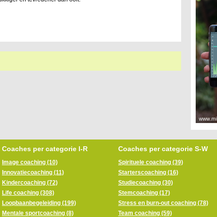
Coaches per categorie I-R
Coaches per categorie S-W
Image coaching (10)
Spirituele coaching (39)
Innovatiecoaching (11)
Starterscoaching (16)
Kindercoaching (72)
Studiecoaching (30)
Life coaching (308)
Stemcoaching (17)
Loopbaanbegeleiding (199)
Stress en burn-out coaching (78)
Mentale sportcoaching (8)
Team coaching (59)