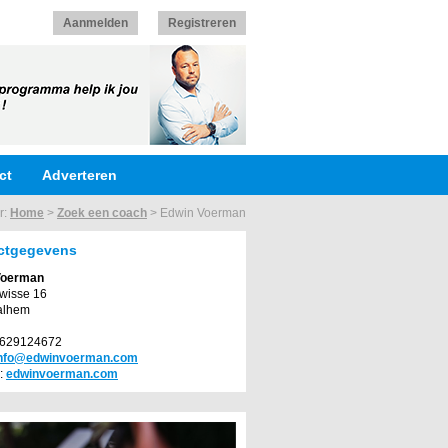
Aanmelden
Registreren
ct
Adverteren
r:
Home
>
Zoek een coach
>
Edwin Voerman
ctgegevens
Voerman
wisse 16
alhem
1629124672
nfo@edwinvoerman.com
:
edwinvoerman.com