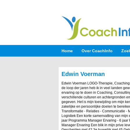
Home
Over CoachInfo
Zoe
Edwin Voerman
Edwin Voerman LOGO-Therapie, Coaching, 
de loop der jaren heb ik in veel landen ge
ervaring op te doen in Coaching, Consultin
verschillende culturen en achtergronden en
gegeven. Het is mijn toewijding om mijn ke
zakelijke en persoonlijke doelen te bereik
Transformatie - Relaties - Communicatie - 
Logistiek Een korte samenvatting van mijn er
jaar Programma Manager Ervaring - 6 jaar P
Manager Ervaring Een blik in mijn prive l
Gescheiden met 42 3e huwelijk met 45 Gelu