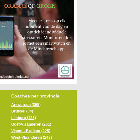
Coaches per provincie
Antwerpen (365)
Brussel (34)
Limburg (123)
Oost-Vlaanderen (261)
Vlaams-Brabant (225)
West-Vlaanderen (148)