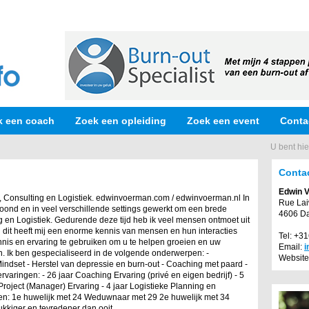
k een coach
Zoek een opleiding
Zoek een event
Conta
U bent hie
Conta
Edwin 
Consulting en Logistiek. edwinvoerman.com / edwinvoerman.nl In
Rue Lai
woond en in veel verschillende settings gewerkt om een brede
4606 D
g en Logistiek. Gedurende deze tijd heb ik veel mensen ontmoet uit
 dit heeft mij een enorme kennis van mensen en hun interacties
Tel: +3
nnis en ervaring te gebruiken om u te helpen groeien en uw
Email:
i
en. Ik ben gespecialiseerd in de volgende onderwerpen: -
Website
Mindset - Herstel van depressie en burn-out - Coaching met paard -
varingen: - 26 jaar Coaching Ervaring (privé en eigen bedrijf) - 5
roject (Manager) Ervaring - 4 jaar Logistieke Planning en
even: 1e huwelijk met 24 Weduwnaar met 29 2e huwelijk met 34
kkiger en tevredener dan ooit.