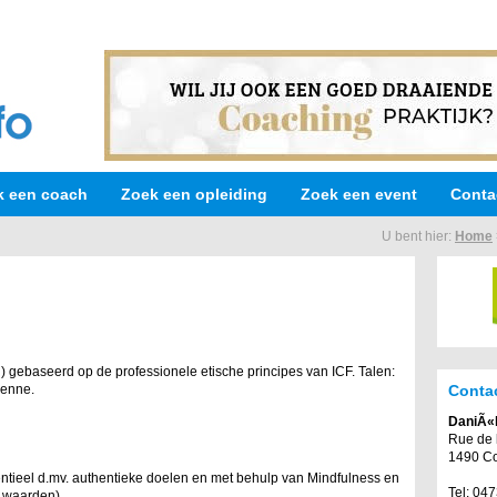
k een coach
Zoek een opleiding
Zoek een event
Conta
U bent hier:
Home
) gebaseerd op de professionele etische principes van ICF. Talen:
Conta
ienne.
DaniÃ«l
Rue de 
1490 Co
entieel d.mv. authentieke doelen en met behulp van Mindfulness en
Tel: 04
& waarden).