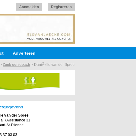
Aanmelden
Registreren
ct
Adverteren
>
Zoek een coach
>
DaniÃ«lle van der Spree
ctgegevens
le van der Spree
la RÃ©sistance 31
urt-St-Etienne
73.37.03.03