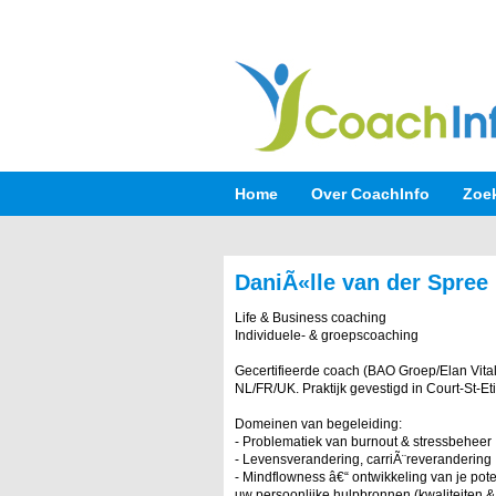
Home
Over CoachInfo
Zoe
DaniÃ«lle van der Spree
Life & Business coaching
Individuele- & groepscoaching
Gecertifieerde coach (BAO Groep/Elan Vital
NL/FR/UK. Praktijk gevestigd in Court-St-Et
Domeinen van begeleiding:
- Problematiek van burnout & stressbeheer
- Levensverandering, carriÃ¨reverandering
- Mindflowness â€“ ontwikkeling van je pot
uw persoonlijke hulpbronnen (kwaliteiten 