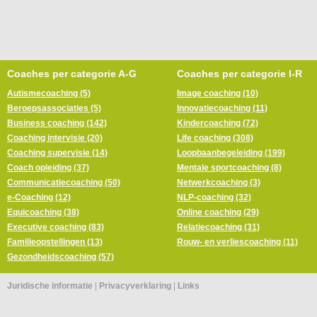
Coaches per categorie A-G
Coaches per categorie I-R
Autismecoaching (5)
Image coaching (10)
Beroepsassociaties (5)
Innovatiecoaching (11)
Business coaching (142)
Kindercoaching (72)
Coaching intervisie (20)
Life coaching (308)
Coaching supervisie (14)
Loopbaanbegeleiding (199)
Coach opleiding (37)
Mentale sportcoaching (8)
Communicatiecoaching (50)
Netwerkcoaching (3)
e-Coaching (12)
NLP-coaching (32)
Equicoaching (38)
Online coaching (29)
Executive coaching (83)
Relatiecoaching (31)
Familieopstellingen (13)
Rouw- en verliescoaching (11)
Gezondheidscoaching (57)
Juridische informatie
|
Privacyverklaring
|
Links