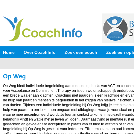
Home
Over CoachInfo
Zoek een coach
Zoek een opl
Op Weg
Op Weg biedt individuele begeleiding aan mensen op basis van ACT en coachin
voor Acceptance en Commitment Therapy en is een wetenschappelijk onderbou
een brede waaier aan klachten. Coaching met paarden is een krachtige en erva
de hulp van paarden mensen te begeleiden in het krijgen van nieuwe inzichten,
van doelen. Tijdens een individuele begeleiding bij Op Weg krijg je technieken a
hulp van paarden) om te kunnen omgaan met uitdagingen waar je voor staat en
waar je mee geconfronteerd wordt. Je leert in contact te komen met jezelf waardo
belangrijk vindt en wat je met je leven wil doen. Daarnaast vind je mentale rust en
gedachten en gevoelens te accepteren in plaats van er mee te vechten of er van 
begeleiding bij Op Weg is geschikt voor iedereen. Elk thema kan aan bod komen:
zelfvertrouwen, angst, loslaten, een negatieve situatie verwerken, burn-out, samen