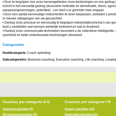
• Door te begrijpen hoe onze hersengebieden onze beslissingen en ons gedrag b
inzicht in het menselijk gedrag (duurzame motivatie en demotivatie, stress, agressi
aanpassingsvermogen, potentieel...) en leert u er gerichter mee omgaan
• Door een aantal eenvoudige instrumenten te leren toepassen, verbetert u prestat
in nieuwe uitdagingen van uw gecoachten
• Dankzij onze precieze en eenvoudig te begrijpen interpretatieschema’s van 
kunt u vaststellen wat mensen werkelijk motiveert en wat ze frustreert.
• Dankzij onze communicatie-technieken bevordert u de collectieve intelligentie, w
openheid en beter onderbouwde beslissingen stimuleert
Categorieën
Hoofdcategorie:
Coach opleiding
Subcategorieën:
Business coaching, Executive coaching, Life coaching, Loopb
Coaches per categorie A-G
Coaches per categorie I-R
Autismecoaching (5)
Image coaching (10)
Beroepsassociaties (5)
Innovatiecoaching (11)