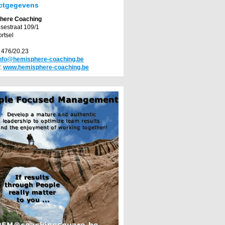
ctgegevens
here Coaching
sestraat 109/1
rtsel
2 476/20.23
nfo@hemisphere-coaching.be
:
www.hemisphere-coaching.be