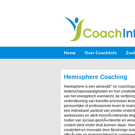
Home
Over CoachInfo
Zoe
Hemisphere Coaching
Hemisphere is een adviesâ€“ en coachingsp
leiderschapsvaardigheden en hun creativitei
van het energetisch evenwicht, de verfijning
ondersteuning van transitie-processen tene
persoonlijke of professionele leven te rea
een individueel aanbod van emotie-onderste
werksessies en sterk-heroriÃ«nterende beg
noden van sociaal-georiÃ«nteerde en vera
context sterk onder druk kunnen staan. Hem
creativiteit en innovatie door fijnzinnige
efficiÃ«ntie en doelgerichtheid te combine