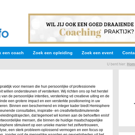
k een coach
Zoek een opleiding
Zoek een event
Conta
U bent hier:
Hom
raktijk voor mensen die hun persoonlijke of professionele
t willen ondersteunen of versterken. Wij richten ons op het herstel
 van de persoonlijke intenties, versterking vd creatieve uiting en de
inde een grotere impact en een versterkte positionering in uw
liseren. Binnen een beschermend en integer kader biedt Hemisphere
unende consultaties, inspiratie- en creativiteitsstimulerende
eleidingstrajecten, dat tegemoet wil komen aan de behoeften en/of
ntwoordelijke mensen, die binnen de huidige maatschappelijke
isphere stimuleert op een unieke manier het zelfvertrouwen,
 analyse, een sterk probleem-oplossend vermogen en een focus op
ren, zonder ooit de menselijke waarden en gevoeligheden uit het